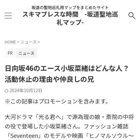
坂道の聖地巡礼用マップをまとめたサイト
スキマプレスな時間 -坂道聖地巡
礼マップ-
HOME
>
ニュース
>
ニュース
日向坂46のエース小坂菜緒はどんな人？
活動休止の理由や仲良しの兄
2024年10月12日
※この記事はプロモーションを含みます。
大河ドラマ「光る君へ」で源為理の娘・斎院の中将
の役で登場した小坂菜緒さん。ファッション雑誌
「Seventeen」のモデルや映画「ヒノマルソウル～