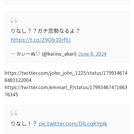
りなし？？ガチ恋勢なるよ？
https://t.co/Z9Ob10rfIU
— かぃーぬ♡ (@kaiinu_akari)
June 8, 2024
https://twitter.com/john_john_1225/status/179934674
8483322004
https://twitter.com/emmarl_P/status/17993467471663
76345
りなし！？
pic.twitter.com/DlLcqKYpik