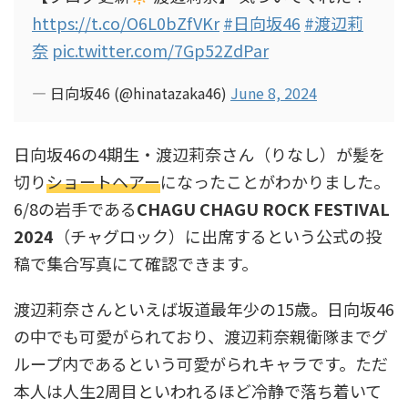
https://t.co/O6L0bZfVKr
#日向坂46
#渡辺莉
奈
pic.twitter.com/7Gp52ZdPar
— 日向坂46 (@hinatazaka46)
June 8, 2024
日向坂46の4期生・渡辺莉奈さん（りなし）が髪を
切り
ショートヘアー
になったことがわかりました。
6/8の岩手である
CHAGU CHAGU ROCK FESTIVAL
2024
（チャグロック）に出席するという公式の投
稿で集合写真にて確認できます。
渡辺莉奈さんといえば坂道最年少の15歳。日向坂46
の中でも可愛がられており、渡辺莉奈親衛隊までグ
ループ内であるという可愛がられキャラです。ただ
本人は人生2周目といわれるほど冷静で落ち着いて