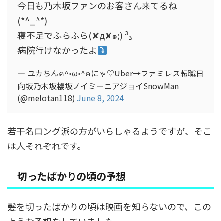
今日も乃木坂ファンのお客さん来てるね
(*^_^*)
寝不足でふらふら(✘д✘๑;) ³₃
病院行けなかったよ
— ユカちんฅ^•ω•^ฅにゃ♡Uber→ファミレス転職日
向坂乃木坂櫻坂ノイミーニアジョイSnowMan
(@melotan118)
June 8, 2024
若干名ロング派の方がいらしゃるようですが、そこ
は人それぞれです。
切ったばかりの頃の予想
髪を切ったばかりの頃は映画を知らないので、この