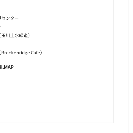
民センター
ン
（玉川上水緑道）
kenridge Cafe）
礼MAP