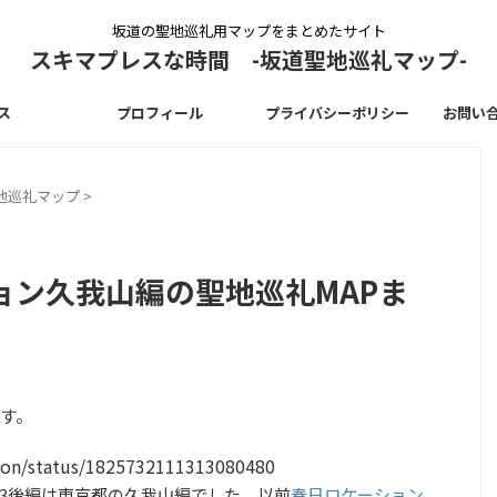
坂道の聖地巡礼用マップをまとめたサイト
スキマプレスな時間 -坂道聖地巡礼マップ-
ス
プロフィール
プライバシーポリシー
お問い
地巡礼マップ
>
ョン久我山編の聖地巡礼MAPま
す。
tion/status/1825732111313080480
3後編は東京都の久我山編でした。以前
春日ロケーション