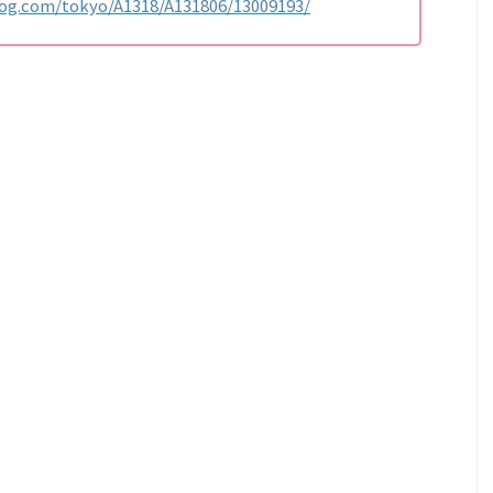
log.com/tokyo/A1318/A131806/13009193/