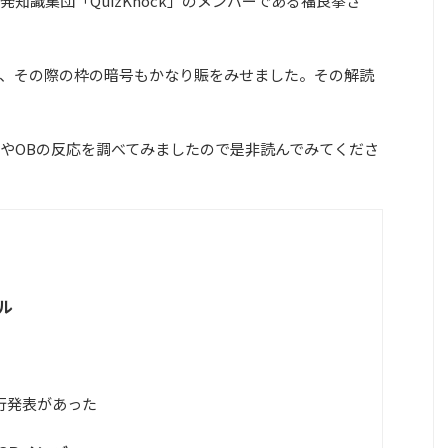
知識集団「QuizKnock」のメンバーである福良拳さ
表され、その際の枠の暗号もかなり賑をみせました。その解読
やOBの反応を調べてみましたので是非読んでみてくださ
ル
行発表があった