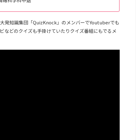
情報科学科中退
識集団「QuizKnock」のメンバーでYoutuberでも
ビなどのクイズも手掛けていたりクイズ番組にもでるメ