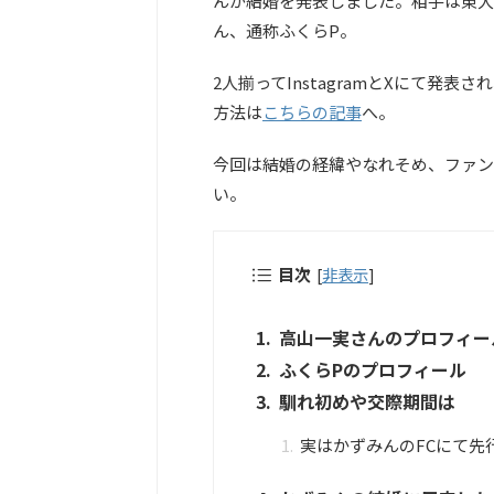
んが結婚を発表しました。相手は東大発
ん、通称ふくらP。
2人揃ってInstagramとXにて発
方法は
こちらの記事
へ。
今回は結婚の経緯やなれそめ、ファン
い。
目次
[
非表示
]
高山一実さんのプロフィー
ふくらPのプロフィール
馴れ初めや交際期間は
実はかずみんのFCにて先