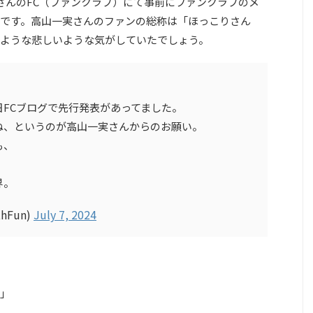
さんのFC（ファンクラブ）にて事前にファンクラブのメ
です。高山一実さんのファンの総称は「ほっこりさん
ような悲しいような気がしていたでしょう。
FCブログで先行発表があってました。
ね、というのが高山一実さんからのお願い。
も、
界。
thFun)
July 7, 2024
」