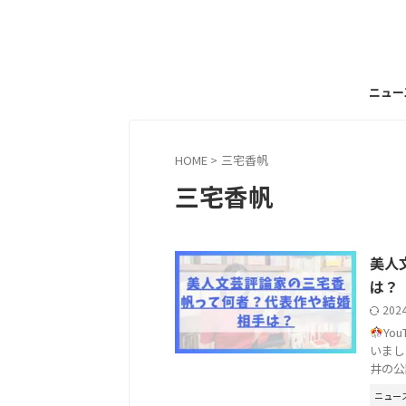
ニュー
HOME
>
三宅香帆
三宅香帆
美人
は？
202
Yo
いまし
井の公設
ニュー