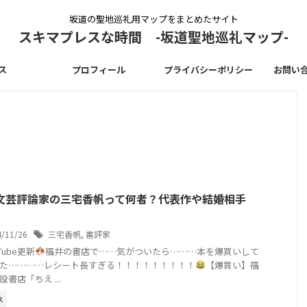
坂道の聖地巡礼用マップをまとめたサイト
スキマプレスな時間 -坂道聖地巡礼マップ-
ス
プロフィール
プライバシーポリシー
お問い
文芸評論家の三宅香帆って何者？代表作や結婚相手
4/11/26
三宅香帆
,
書評家
uTube更新
福井の書店で……気がついたら………本を爆買いして
た…………レシート長すぎる！！！！！！！！！
【爆買い】福
書店「ちえ ...
ス